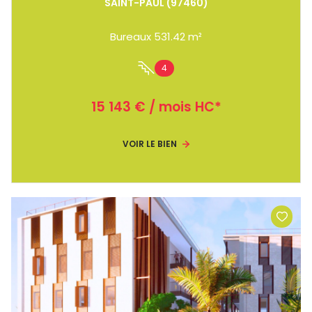
SAINT-PAUL (97460)
Bureaux 531.42 m²
4
15 143 € / mois HC*
VOIR LE BIEN