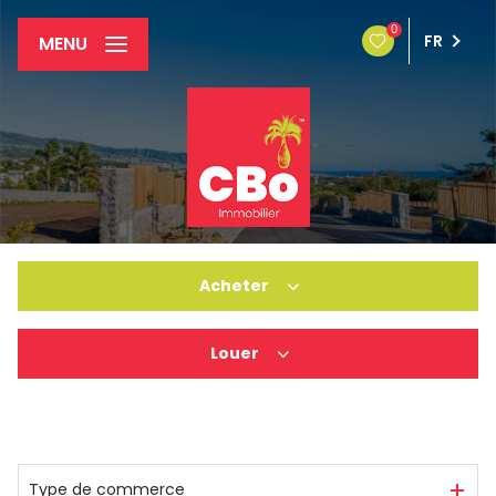
0
FR
MENU
Acheter
Louer
Particulier
Entreprise
Entreprise
Type de commerce