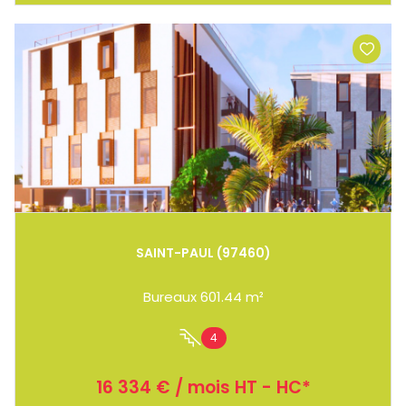
SAINT-PAUL (97460)
Bureaux 601.44 m²
4
16 334 € / mois HT - HC*