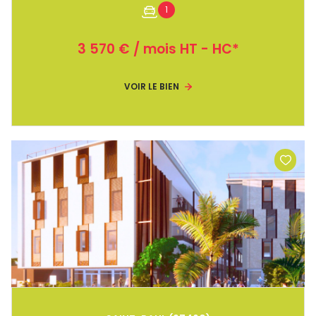
1
3 570 € / mois HT - HC*
VOIR LE BIEN