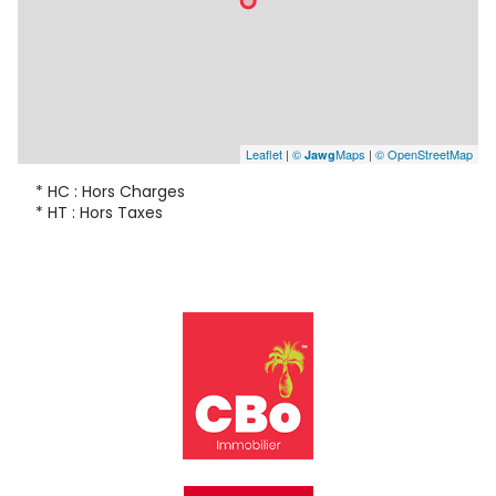
Leaflet
|
©
Maps
|
© OpenStreetMap
Jawg
* HC : Hors Charges
* HT : Hors Taxes