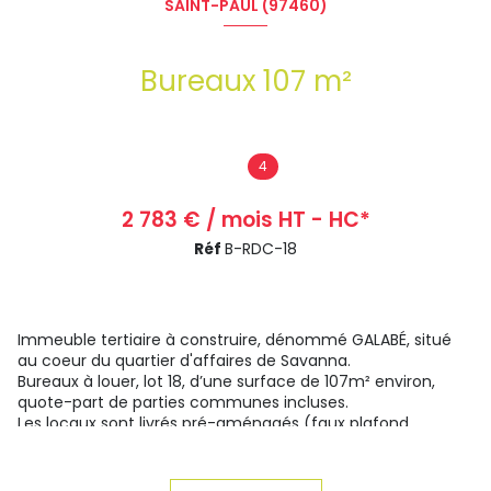
SAINT-PAUL (97460)
Bureaux 107 m²
4
2 783 € / mois HT - HC*
Réf
B-RDC-18
Immeuble tertiaire à construire, dénommé GALABÉ, situé
au coeur du quartier d'affaires de Savanna.
Bureaux à louer, lot 18, d’une surface de 107m² environ,
quote-part de parties communes incluses.
Les locaux sont livrés pré-aménagés (faux plafond,
luminaires encastrés, climatisation
, murs périphériques &
sols finis), de belles prestations (selon notice descriptive à
fournir). Travaux de cloisonnement intérieurs en sus à la