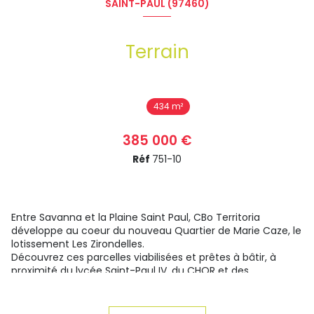
SAINT-PAUL (97460)
Terrain
434 m²
385 000 €
Réf
751-10
Entre Savanna et la Plaine Saint Paul, CBo Territoria
développe au coeur du nouveau Quartier de Marie Caze, le
lotissement Les Zirondelles.
Découvrez ces parcelles viabilisées et prêtes à bâtir, à
proximité du lycée Saint-Paul IV, du CHOR et des
commerces de proximité, et devenez propriétaire dans un
environnement privilégié et résidentiel de l'ouest.
Nous vous proposons cette parcelle de 434m² avec une