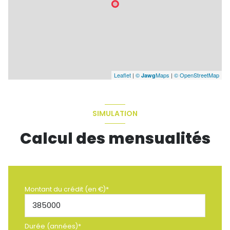
Leaflet
|
©
Maps
|
© OpenStreetMap
Jawg
SIMULATION
Calcul des mensualités
Montant du crédit (en €)*
Durée (années)*