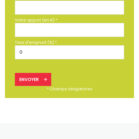
Votre apport (en €) *
Taux d'emprunt (%) *
ENVOYER
* Champs obligatoires