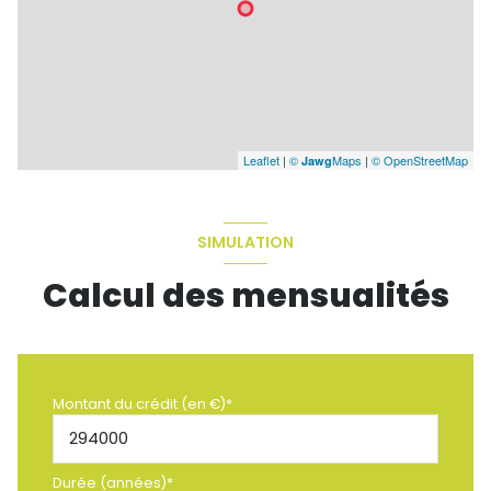
Leaflet
|
©
Maps
|
© OpenStreetMap
Jawg
SIMULATION
Calcul des mensualités
Montant du crédit (en €)*
Durée (années)*