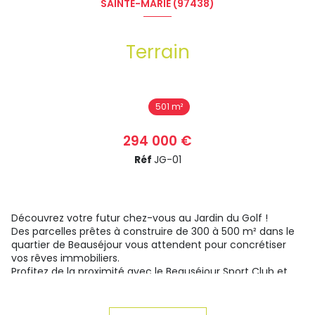
SAINTE-MARIE (97438)
Terrain
501 m²
294 000 €
Réf
JG-01
Découvrez votre futur chez-vous au Jardin du Golf !
Des parcelles prêtes à construire de 300 à 500 m² dans le
quartier de Beauséjour vous attendent pour concrétiser
vos rêves immobiliers.
Profitez de la proximité avec le Beauséjour Sport Club et
ses installations sportives de premier choix ainsi que les
commerces de proximité à portée de main !
Notre lotissement est équipé d'un portail automatique