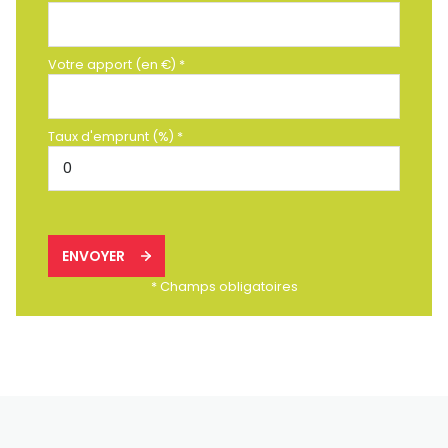
Votre apport (en €) *
Taux d'emprunt (%) *
ENVOYER
* Champs obligatoires