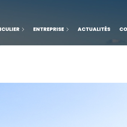
les solutions entreprises
grammes
ICULIER
ENTREPRISE
ACTUALITÉS
CO
les biens disponibles
lles
nos espaces de coworking