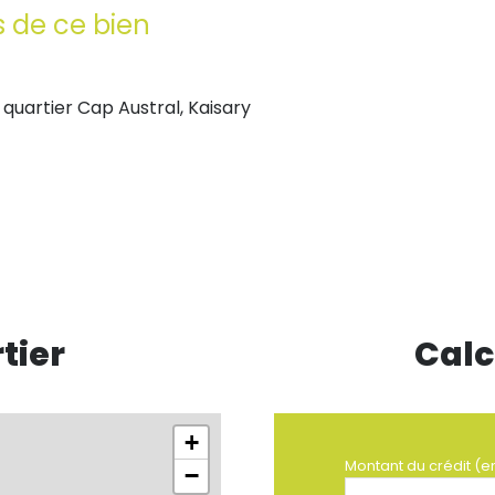
s de ce bien
quartier Cap Austral, Kaisary
tier
Calc
+
Montant du crédit (e
−