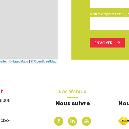
Votre apport (en €) 
ENVOYER
aflet
|
©
Maps
|
© OpenStreetMap
Jawg
r
NOS RÉSEAUX
91005
Nous suivre
Nou
@cbo-