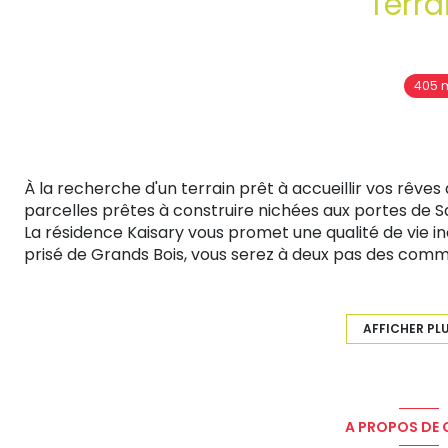
Terra
405 
À la recherche d'un terrain prêt à accueillir vos rêves
parcelles prêtes à construire nichées aux portes de Sa
La résidence Kaisary vous promet une qualité de vie i
prisé de Grands Bois, vous serez à deux pas des comm
Joseph ainsi que du Parc TechSud et du CHU Sud Réuni
Prix de vente : 198 000 € FAI TTC
AFFICHER PL
Prix net vendeur : 187 259 € TTC
Honoraires : 10 742 € TTC à la charge du vendeur
Les informations sur les risques auxquels ce bien est e
A PROPOS DE C
www.georisques.gouv.fr