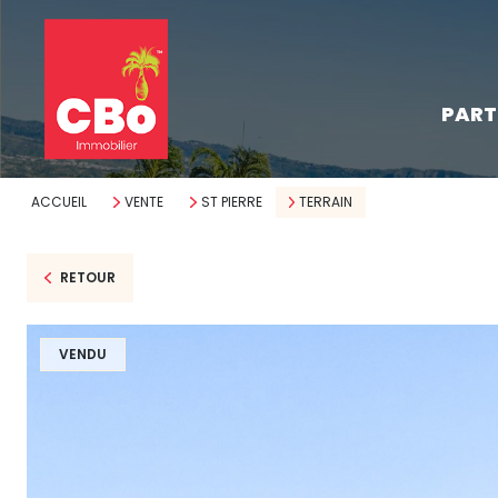
les pro
PART
neufs
les parce
ACCUEIL
VENTE
ST PIERRE
TERRAIN
RETOUR
VENDU