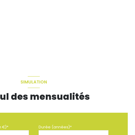
SIMULATION
ul des mensualités
n €)*
Durée (années)*