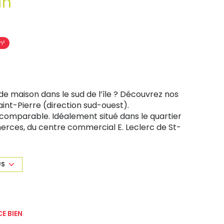
in
m²
 de maison dans le sud de l’île ? Découvrez nos
int-Pierre (direction sud-ouest).
ncomparable. Idéalement situé dans le quartier
erces, du centre commercial E. Leclerc de St-
on.
US
xposé sont disponibles sur le site Géorisques :
E BIEN