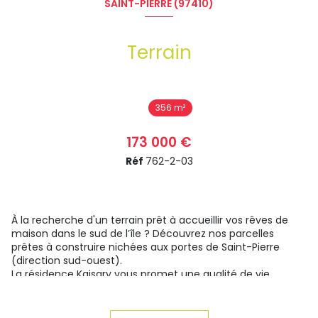
SAINT-PIERRE (97410)
Terrain
356 m²
173 000 €
Réf
762-2-03
À la recherche d'un terrain prêt à accueillir vos rêves de
maison dans le sud de l’île ? Découvrez nos parcelles
prêtes à construire nichées aux portes de Saint-Pierre
(direction sud-ouest).
La résidence Kaisary vous promet une qualité de vie
incomparable. Idéalement situé dans le quartier prisé de
Grands Bois, vous serez à deux pas des commerces, du
centre commercial E. Leclerc de St-Joseph ainsi que du