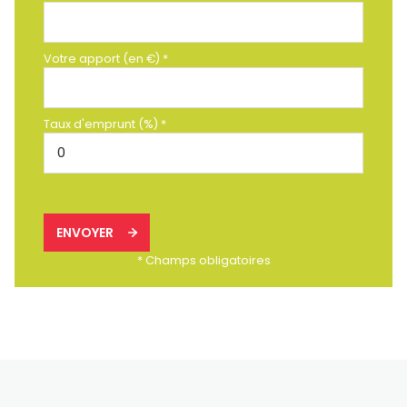
Votre apport (en €) *
Taux d'emprunt (%) *
ENVOYER
* Champs obligatoires