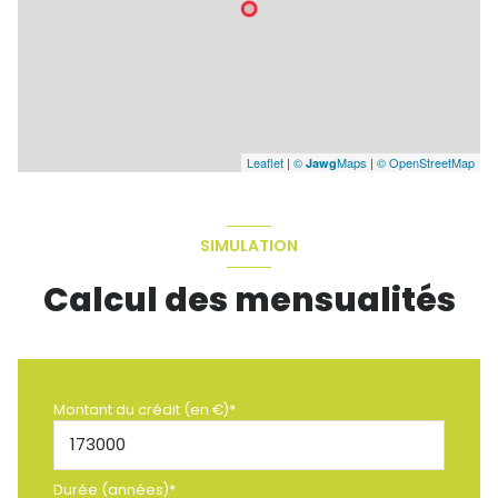
Leaflet
|
©
Maps
|
© OpenStreetMap
Jawg
SIMULATION
Calcul des mensualités
Montant du crédit (en €)*
Durée (années)*