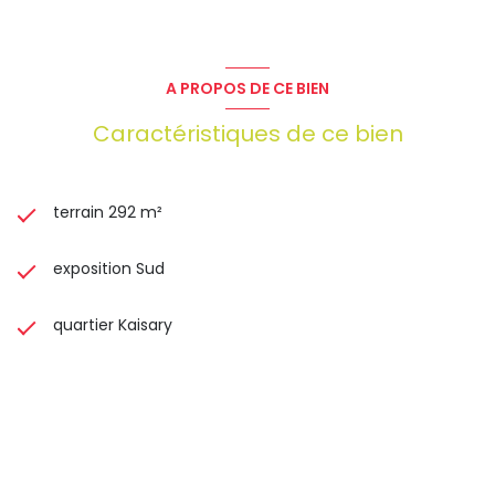
Honoraires : 7 704 € TTC à la charge du vendeur
Les informations sur les risques auxquels ce bien est
exposé sont disponibles sur le site Géorisques :
www.georisques.gouv.fr
A PROPOS DE CE BIEN
Caractéristiques de ce bien
terrain 292 m²
exposition Sud
quartier Kaisary