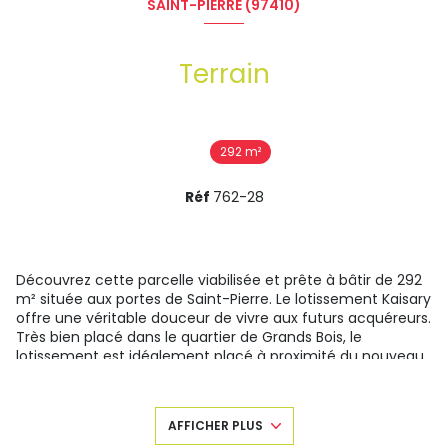
SAINT-PIERRE (97410)
Terrain
292 m²
Réf
762-28
Découvrez cette parcelle viabilisée et prête à bâtir de 292
m²
située aux portes de Saint-Pierre. Le lotissement
Kaisary
offre
une véritable
douceur de vivre aux futurs acquéreurs.
Très bien placé dans le quartier de Grands Bois, le
lotissement
est idéalement placé
à proximité du nouveau
centre commercial E.Leclec de St-Joseph
Prix de vente : 142 000 € FAI TTC
AFFICHER PLUS
Prix net vendeur : 134 297 € TTC