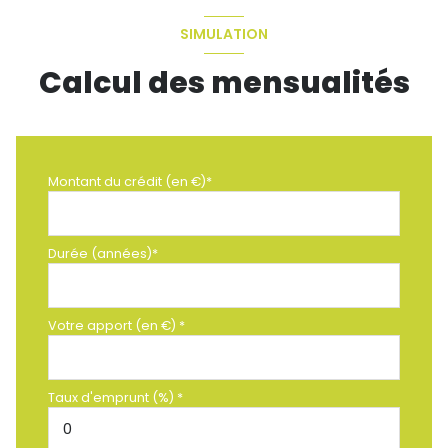
SIMULATION
Calcul des mensualités
Montant du crédit (en €)*
Durée (années)*
Votre apport (en €) *
Taux d'emprunt (%) *