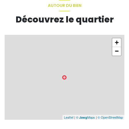
AUTOUR DU BIEN
Découvrez le quartier
+
−
Leaflet
|
©
Maps
|
© OpenStreetMap
Jawg