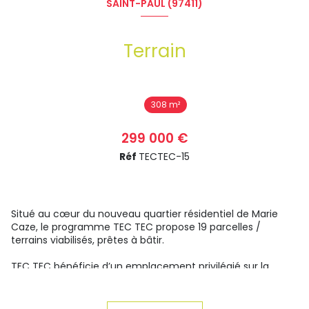
SAINT-PAUL (97411)
Terrain
308 m²
299 000 €
Réf
TECTEC-15
Situé au cœur du nouveau quartier résidentiel de Marie
Caze, le programme TEC TEC propose 19 parcelles /
terrains viabilisés, prêtes à bâtir.
TEC TEC bénéficie d’un emplacement privilégié sur la
Plaine Saint Paul, entre Savanna et les principaux pôles de
vie de l’Ouest. Vous profitez d’un environnement pratique
et fonctionnel, à proximité immédiate des commodités :