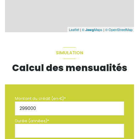
Leaflet
|
©
Maps
|
© OpenStreetMap
Jawg
SIMULATION
Calcul des mensualités
Montant du crédit (en €)*
Durée (années)*