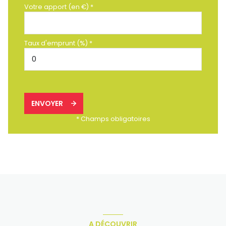
Votre apport (en €) *
Taux d'emprunt (%) *
ENVOYER
* Champs obligatoires
A DÉCOUVRIR