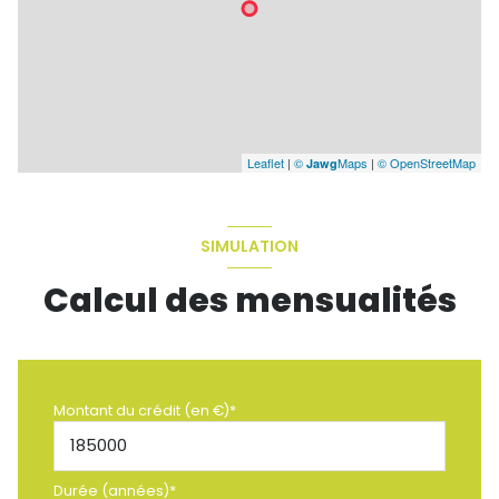
Leaflet
|
©
Maps
|
© OpenStreetMap
Jawg
SIMULATION
Calcul des mensualités
Montant du crédit (en €)*
Durée (années)*