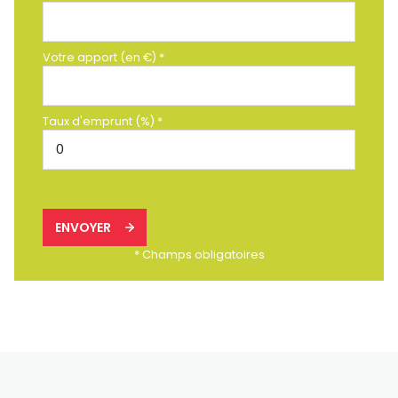
Votre apport (en €) *
Taux d'emprunt (%) *
ENVOYER
* Champs obligatoires