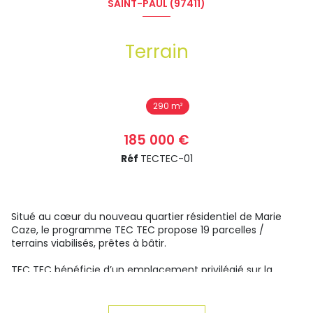
SAINT-PAUL (97411)
Terrain
290 m²
185 000 €
Réf
TECTEC-01
Situé au cœur du nouveau quartier résidentiel de Marie
Caze, le programme TEC TEC propose 19 parcelles /
terrains viabilisés, prêtes à bâtir.
TEC TEC bénéficie d’un emplacement privilégié sur la
Plaine Saint Paul, entre Savanna et les principaux pôles de
vie de l’Ouest. Vous profitez d’un environnement pratique
et fonctionnel, à proximité immédiate des commodités :