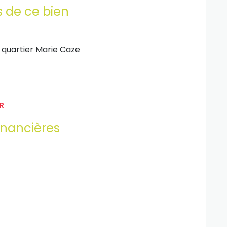
s de ce bien
quartier Marie Caze
R
inancières