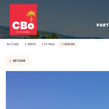
les pro
PART
neufs
les parce
ACCUEIL
VENTE
ST PAUL
TERRAIN
RETOUR