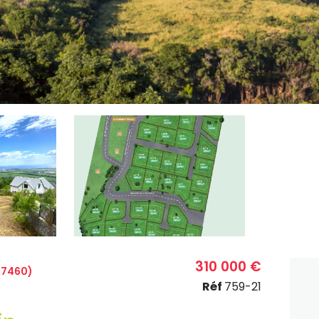
310 000 €
97460)
Réf
759-21