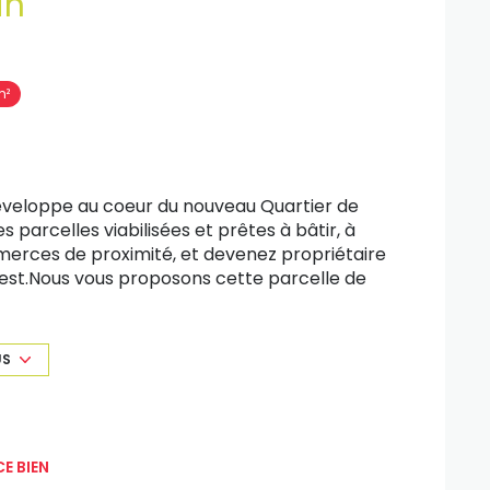
in
m²
 développe au coeur du nouveau Quartier de
 parcelles viabilisées et prêtes à bâtir, à
merces de proximité, et devenez propriétaire
ouest.Nous vous proposons cette parcelle de
US
xposé sont disponibles sur le site Géorisques :
E BIEN