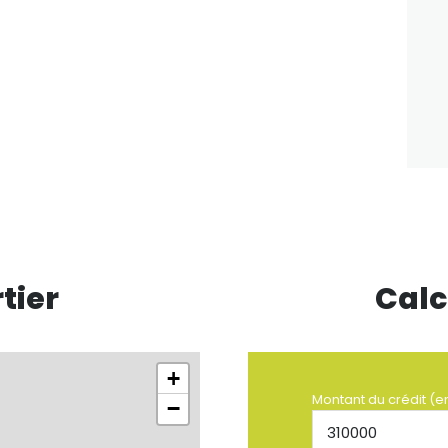
tier
Calc
+
Montant du crédit (e
−