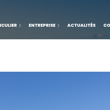
les solutions entreprises
grammes
ICULIER
ENTREPRISE
ACTUALITÉS
CO
les biens disponibles
lles
nos espaces de coworking