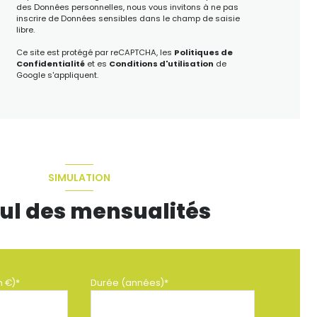
des Données personnelles, nous vous invitons à ne pas
inscrire de Données sensibles dans le champ de saisie
libre.
Ce site est protégé par reCAPTCHA, les
Politiques de
Confidentialité
et es
Conditions d'utilisation
de
Google s'appliquent.
SIMULATION
ul des mensualités
n €)*
Durée (années)*