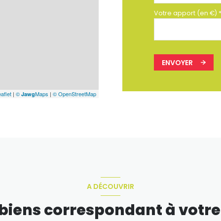
Votre apport (en €) 
ENVOYER
aflet
|
©
Maps
|
© OpenStreetMap
Jawg
A DÉCOUVRIR
 biens correspondant à votr