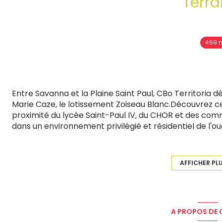
Terra
469 
Entre Savanna et la Plaine Saint Paul, CBo Territoria
Marie Caze, le lotissement Zoiseau Blanc.Découvrez ces
proximité du lycée Saint-Paul IV, du CHOR et des com
dans un environnement privilégié et résidentiel de l'
469m² qui n'attend plus que votre future maison.
Prix de vente : 310 000 € FAI TTC
AFFICHER PL
Prix net vendeur : 293 183 € TTC
Honoraires : 16 818 € TTC à la charge du vendeur
Les informations sur les risques auxquels ce bien est e
A PROPOS DE C
www.georisques.gouv.fr