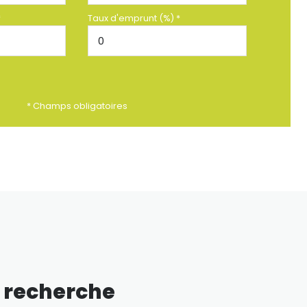
*
Taux d'emprunt (%) *
* Champs obligatoires
e recherche