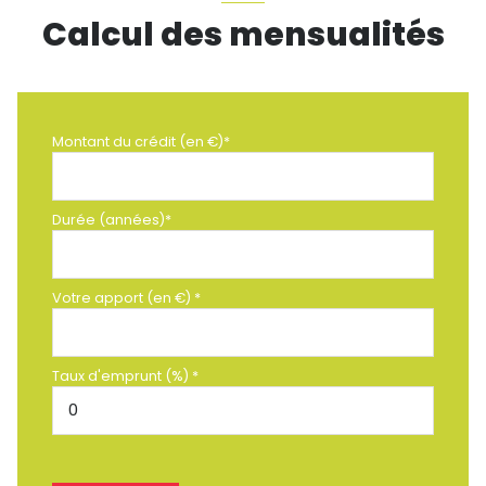
Calcul des mensualités
Montant du crédit (en €)*
Durée (années)*
Votre apport (en €) *
Taux d'emprunt (%) *