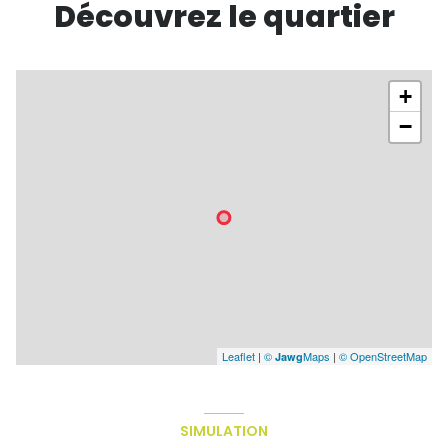
Découvrez le quartier
+
−
Leaflet
|
©
Maps
|
© OpenStreetMap
Jawg
SIMULATION