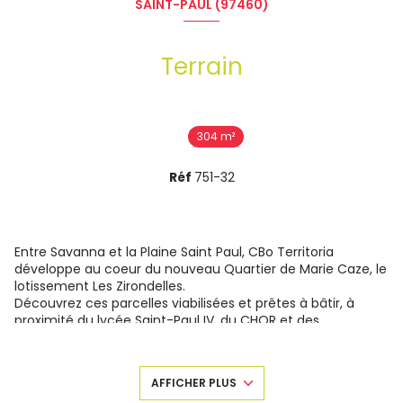
SAINT-PAUL (97460)
Terrain
304 m²
Réf
751-32
Entre Savanna et la Plaine Saint Paul, CBo Territoria
développe au coeur du nouveau Quartier de Marie Caze, le
lotissement Les Zirondelles.
Découvrez ces parcelles viabilisées et prêtes à bâtir, à
proximité du lycée Saint-Paul IV, du CHOR et des
commerces de proximité, et devenez propriétaire dans un
environnement privilégié et résidentiel de l'ouest.
Nous vous proposons cette parcelle de 304 m² qui
AFFICHER PLUS
n'attend plus que votre future maison.