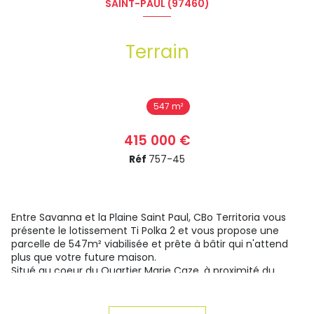
SAINT-PAUL (97460)
Terrain
547 m²
415 000 €
Réf
757-45
Entre Savanna et la Plaine Saint Paul, CBo Territoria vous
présente le lotissement Ti Polka 2 et vous propose une
parcelle de 547m² viabilisée et prête à bâtir qui n'attend
plus que votre future maison.
Situé au coeur du Quartier Marie Caze, à proximité du
lycée Saint-Paul IV, du CHOR et des commerces de
proximité, devenez propriétaire dans un environnement
privilégié et résidentiel de l'ouest.