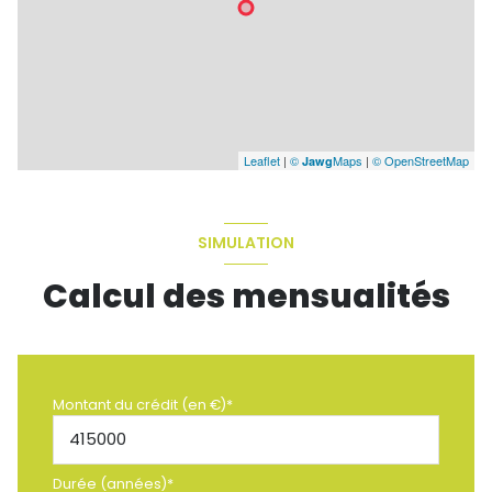
Leaflet
|
©
Maps
|
© OpenStreetMap
Jawg
SIMULATION
Calcul des mensualités
Montant du crédit (en €)*
Durée (années)*