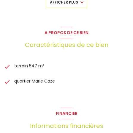
AFFICHER PLUS
Prix de vente : 415 000 € FAI TTC
Prix net vendeur : 392 486 € TTC
Honoraires : 22 514 € TTC à la charge du vendeur
Les informations sur les risques auxquels ce bien est
A PROPOS DE CE BIEN
exposé sont disponibles sur le site Géorisques :
www.georisques.gouv.fr
Caractéristiques de ce bien
terrain 547 m²
quartier Marie Caze
FINANCIER
Informations financières