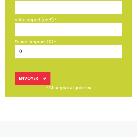
Votre apport (en €) *
Taux d'emprunt (%) *
ENVOYER
* Champs obligatoires