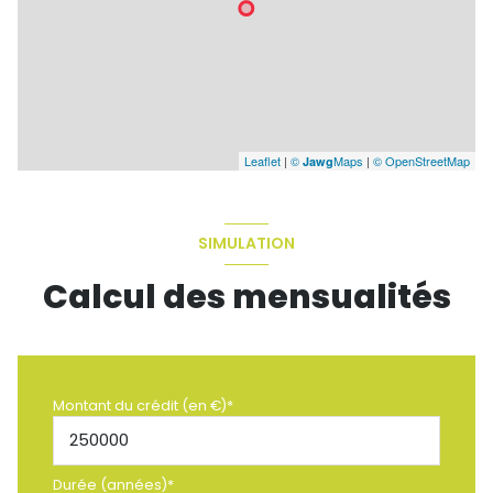
Leaflet
|
©
Maps
|
© OpenStreetMap
Jawg
SIMULATION
Calcul des mensualités
Montant du crédit (en €)*
Durée (années)*