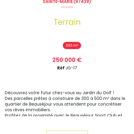
SAINTE-MARIE (97438)
Terrain
393 m²
250 000 €
Réf
JG-17
Découvrez votre futur chez-vous au Jardin du Golf !
Des parcelles prêtes à construire de 300 à 500 m² dans le
quartier de Beauséjour vous attendent pour concrétiser
vos rêves immobiliers.
Profitez de la proximité avec le Beauséjour Sport Club et
ses installations sportives de premier choix ainsi que les
commerces de proximité à portée de main !
Notre lotissement est équipé d'un portail automatique