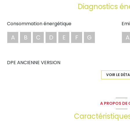
Diagnostics én
Les informations sur les risques auxquels ce bien est e
www.georisques.gouv.fr
Consommation énergétique
Emi
A
B
C
D
E
F
G
A
DPE ANCIENNE VERSION
VOIR LE DÉTA
A PROPOS DE C
Caractéristique