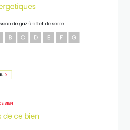
ergetiques
xposé sont disponibles sur le site Géorisques :
ssion de gaz à effet de serre
B
C
D
E
F
G
IL
E BIEN
s de ce bien