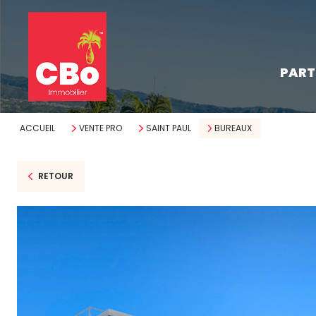
les pro
PART
neufs
les parce
ACCUEIL
VENTE PRO
SAINT PAUL
BUREAUX
RETOUR