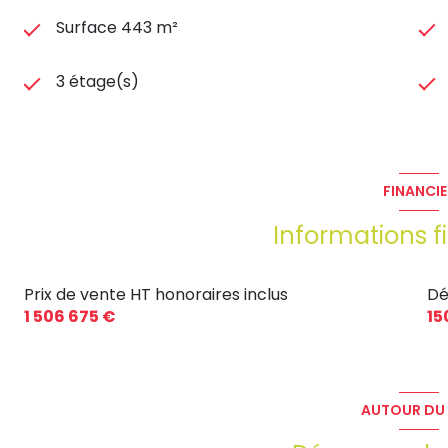
Surface 443 m²
3 étage(s)
FINANCIE
Informations f
Prix de vente HT honoraires inclus
Dé
1 506 675 €
15
AUTOUR DU 