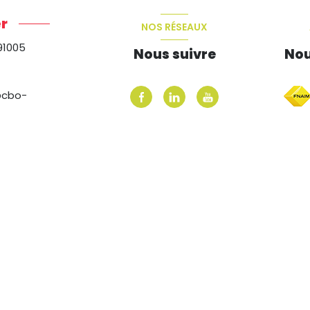
r
NOS RÉSEAUX
91005
Nous suivre
Nou
@cbo-