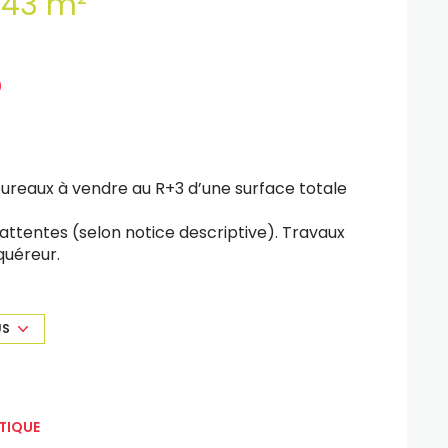
Bureaux 443 m²
bureaux à vendre au R+3 d’une surface totale
attentes (selon notice descriptive). Travaux
quéreur.
nement privatives en extérieur (1 place pour
US
TIQUE