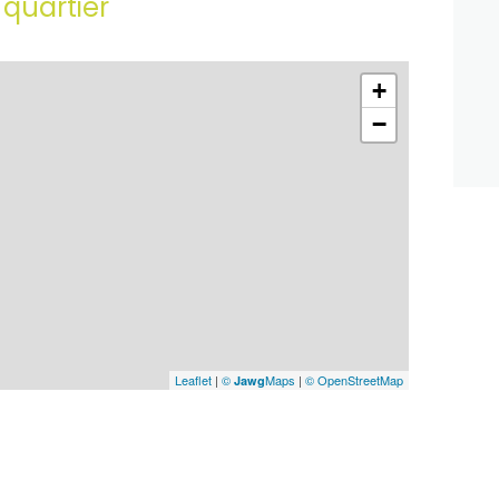
 quartier
+
−
Leaflet
|
©
Maps
|
© OpenStreetMap
Jawg