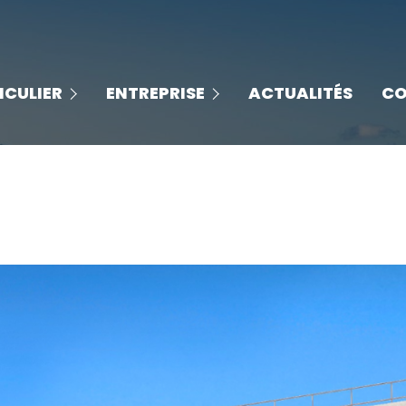
les solutions entreprises
grammes
ICULIER
ENTREPRISE
ACTUALITÉS
CO
les biens disponibles
lles
nos espaces de coworking