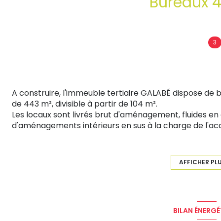
3
A construire, l'immeuble tertiaire GALABÉ dispose de 
de 443 m², divisible à partir de 104 m².
Les locaux sont livrés brut d'aménagement, fluides en 
d'aménagements intérieurs en sus à la charge de l'ac
L'ensemble du plateau dispose de 15 places de station
33 m² de bureaux environ).
Disponibilité prévisionnelle : 2nd semestre 2026.
AFFICHER PL
- Surface : 443 m²
- Parking : 15 places privatives en extérieur.
- Prix de vente HT/HD: 1.506.674,73 €
- Honoraires : 60.267,00 € HT à la charge du vendeur.
BILAN ÉNERGÉ
NOTA : conditions commerciales non-exhaustives.