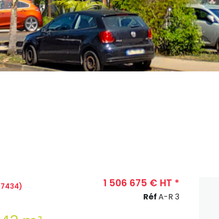
1 506 675 € HT *
97434)
Réf
A-R 3