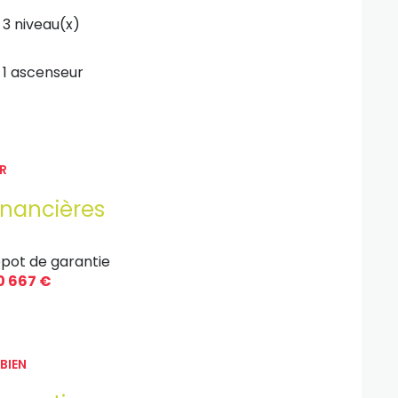
3 niveau(x)
1 ascenseur
R
inancières
pot de garantie
0 667 €
BIEN