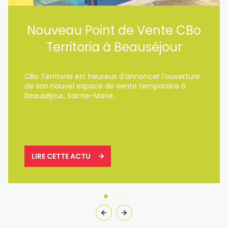
Nouveau Point de Vente CBo
Territoria à Beauséjour
CBo Territoria est heureux d'annoncer l'ouverture
de son nouvel espace de vente temporaire à
Beauséjour, Sainte-Marie.
LIRE CETTE ACTU