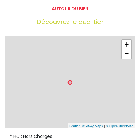
AUTOUR DU BIEN
Découvrez le quartier
+
−
Leaflet
|
©
Maps
|
© OpenStreetMap
Jawg
* HC : Hors Charges