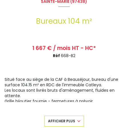
SAINTE-MARIE (97438)
Bureaux 104 m²
1 667 € / mois HT - HC*
Réf
668-B2
Situé face au siège de la CAF à Beauséjour, bureau d'une
surface 104.15 m² en RDC de l'immeuble Catleya.
Les locaux sont livrés bruts d'aménagement, fluides en
attente.
Grille bijoutier fournie - fermetures à prévoir
Possibilité d'extension jusqu'à 258 m²
Taxe foncière/TEOM et assurance bailleur à la charge du
preneur.
AFFICHER PLUS
Dépôt de garantie : 1 trimestre de loyer HT et hors charges.