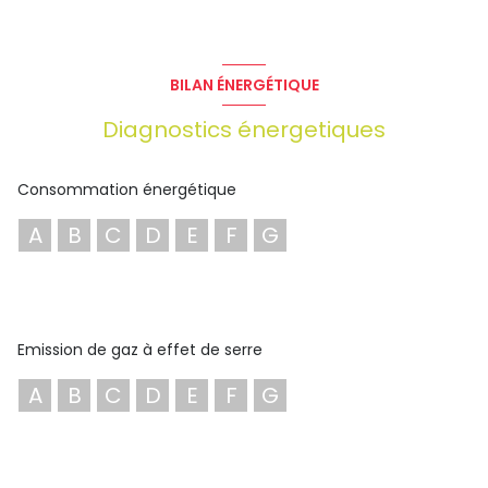
Indexation annuelle conventionnelle : Indice ICC.
Honoraires de commercialisation à la charge du preneur :
15 % HT du loyer annuel HT à la signature du bail.
Les informations sur les risques auxquels ce bien est
BILAN ÉNERGÉTIQUE
exposé sont disponibles sur le site Géorisques :
www.georisques.gouv.fr
Diagnostics énergetiques
Consommation énergétique
A
B
C
D
E
F
G
Emission de gaz à effet de serre
A
B
C
D
E
F
G